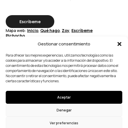
Escríbeme
Mapa web:
Inicio
,
Qué hago
,
Zoy
,
Escríbeme
Pichocho
Gestionar consentimiento
Periodista, ilustradora y comunicadora.
De Jerez de la Frontera
Para ofrecer las mejores experiencias, utilizamos tecnologías como las
cookies para almacenar y/o acceder a la información del dispositivo. El
consentimiento de estas tecnologías nos permitirá procesar datos como el
comportamiento de navegación o las identificaciones únicas en este sitio.
No consentir o retirar el consentimiento, puede afectar negativamente a
Desarrollado por
La
ciertas características y funciones.
Privacidad
Ola Buena
Cookies
Aceptar
Aviso legal
Accesibilidad
Denegar
Mapa web
Ver preferencias