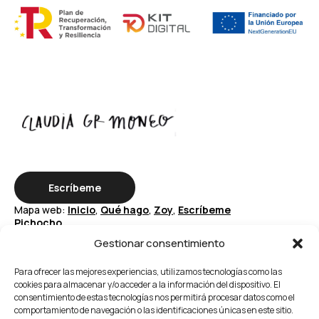
Escríbeme
Mapa web:
Inicio
,
Qué hago
,
Zoy
,
Escríbeme
Pichocho
Gestionar consentimiento
Periodista, ilustradora y comunicadora.
De Jerez de la Frontera
Para ofrecer las mejores experiencias, utilizamos tecnologías como las
cookies para almacenar y/o acceder a la información del dispositivo. El
consentimiento de estas tecnologías nos permitirá procesar datos como el
comportamiento de navegación o las identificaciones únicas en este sitio.