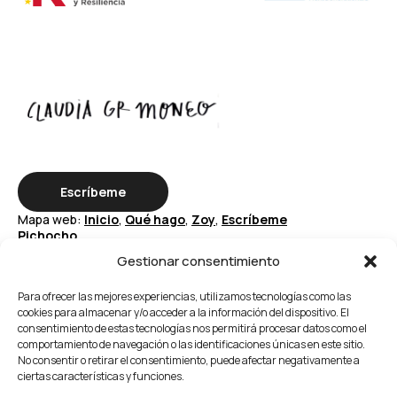
Escríbeme
Mapa web:
Inicio
,
Qué hago
,
Zoy
,
Escríbeme
Pichocho
Gestionar consentimiento
Periodista, ilustradora y comunicadora.
De Jerez de la Frontera
Para ofrecer las mejores experiencias, utilizamos tecnologías como las
cookies para almacenar y/o acceder a la información del dispositivo. El
consentimiento de estas tecnologías nos permitirá procesar datos como el
comportamiento de navegación o las identificaciones únicas en este sitio.
No consentir o retirar el consentimiento, puede afectar negativamente a
Desarrollado por
La
ciertas características y funciones.
Privacidad
Ola Buena